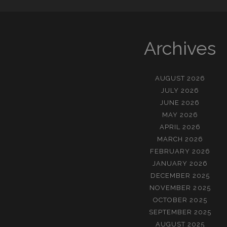
Archives
AUGUST 2026
JULY 2026
JUNE 2026
MAY 2026
APRIL 2026
MARCH 2026
FEBRUARY 2026
JANUARY 2026
DECEMBER 2025
NOVEMBER 2025
OCTOBER 2025
SEPTEMBER 2025
AUGUST 2025