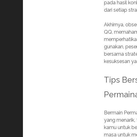
pada hasil kon
dari setiap str
Akhirnya, obs
QQ, memahami 
memperhatikan
gunakan, pese
bersama strat
kesuksesan yan
Tips Be
Permain
Bermain Perm
yang menarik,
kamu untuk ber
masa untuk mem