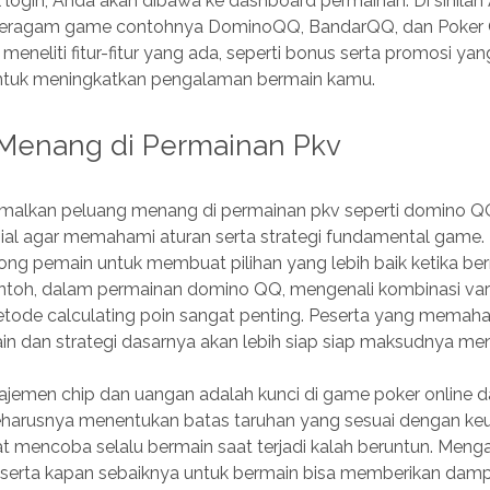
l login, Anda akan dibawa ke dashboard permainan. Di sinila
eragam game contohnya DominoQQ, BandarQQ, dan Poker QQ
 meneliti fitur-fitur yang ada, seperti bonus serta promosi y
ntuk meningkatkan pengalaman bermain kamu.
 Menang di Permainan Pkv
alkan peluang menang di permainan pkv seperti domino Q
sial agar memahami aturan serta strategi fundamental game
ong pemain untuk membuat pilihan yang lebih baik ketika be
toh, dalam permainan domino QQ, mengenali kombinasi vari
de calculating poin sangat penting. Peserta yang memaha
n dan strategi dasarnya akan lebih siap siap maksudnya me
najemen chip dan uangan adalah kunci di game poker online d
harusnya menentukan batas taruhan yang sesuai dengan ke
t mencoba selalu bermain saat terjadi kalah beruntun. Meng
 serta kapan sebaiknya untuk bermain bisa memberikan dampa