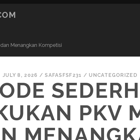
COM
 dan Menangkan Kompetisi
JULY 8, 2026
/
SAFASFSF231
/
UNCATEGORIZED
ODE SEDER
KUKAN PKV 
AN MENANGK