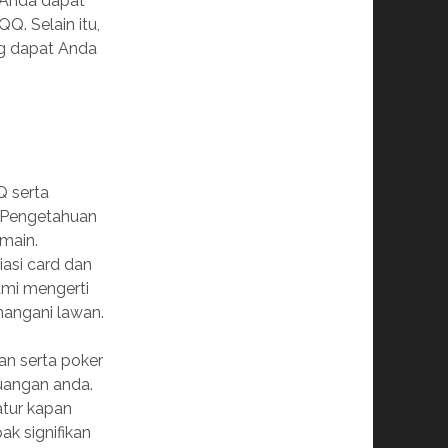
h Anda dapat
. Selain itu,
ang dapat Anda
Q serta
. Pengetahuan
rmain.
asi card dan
mi mengerti
nangani lawan.
an serta poker
uangan anda.
atur kapan
k signifikan