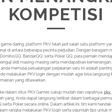
KOMPETISI
game daring, platform PKV telah jadi salah satu platform ya
kenal di antara beberapa pecinta perjudian. Dengan beraga
a DominoQQ, BandarQQ, serta Poker QQ, para pemain menda
 menguji skill masing-masing serta mendapatkan kemenangan
anda memulai petualangan perjalanan seru ini adalah pentin
de melakukan PKV login dengan mudah agar bisa langsung i
mainan yang ditawarkan.
 ke dalam situs PKV Games cukup mudah dan cepatnya.
pkv
ah yang, Anda dapat langsung terlibat dalam berbagai perm
 serta Poker secara online. Dalam artikel ini, tim kami hen
lam rangka melakukan PKV login serta sejumlah tips untuk