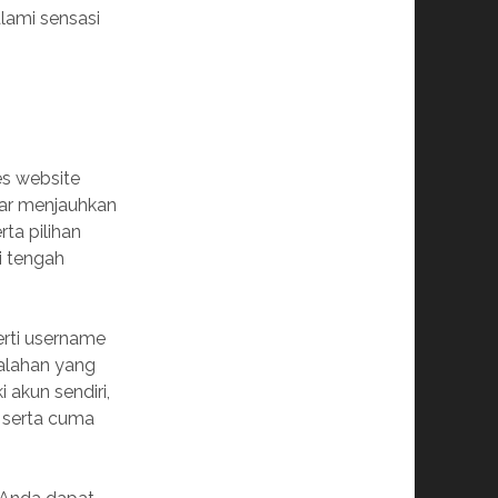
lami sensasi
es website
gar menjauhkan
rta pilihan
i tengah
erti username
alahan yang
 akun sendiri,
a serta cuma