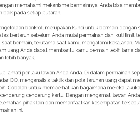
 Dengan memahami mekanisme bermainnya, Anda bisa memb
ih baik pada setiap putaran.
pengelolaan bankroll merupakan kunci untuk bermain dengan 
tas bertaruh sebelum Anda mulai permainan dan ikuti limit te
 saat bermain, terutama saat kamu mengalami kekalahan. Me
lam uang Anda dapat membantu kamu bermain lebih lama d
an lebih banyak.
p, amati perilaku lawan Anda Anda. Di dalam permainan sepe
dar QQ, menganalisis taktik dan pola taruhan uang dapat m
bih. Cobalah untuk memperhatikan bagaimana mereka lakuka
cenderung cenderung kartu. Dengan mengamati lawan Anda
emahan pihak lain dan memanfaatkan kesempatan tersebut
ainan ini.