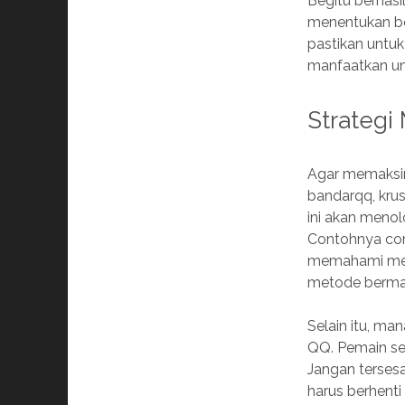
Begitu berhasi
menentukan b
pastikan untuk
manfaatkan u
Strategi
Agar memaksim
bandarqq, kru
ini akan menol
Contohnya con
memahami meto
metode bermai
Selain itu, ma
QQ. Pemain se
Jangan tersesa
harus berhenti