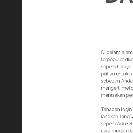
Di dalam alam 
terpopuler di
seperti halny
pilihan untuk
sebelum Anda 
mengerti meto
merasakan per
Tahapan login
langkah-langk
seperti Adu QQ
cara mudah da