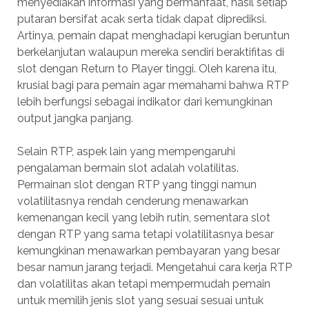
menyediakan informasi yang bermanfaat, hasil setiap
putaran bersifat acak serta tidak dapat diprediksi.
Artinya, pemain dapat menghadapi kerugian beruntun
berkelanjutan walaupun mereka sendiri beraktifitas di
slot dengan Return to Player tinggi. Oleh karena itu,
krusial bagi para pemain agar memahami bahwa RTP
lebih berfungsi sebagai indikator dari kemungkinan
output jangka panjang.
Selain RTP, aspek lain yang mempengaruhi
pengalaman bermain slot adalah volatilitas.
Permainan slot dengan RTP yang tinggi namun
volatilitasnya rendah cenderung menawarkan
kemenangan kecil yang lebih rutin, sementara slot
dengan RTP yang sama tetapi volatilitasnya besar
kemungkinan menawarkan pembayaran yang besar
besar namun jarang terjadi. Mengetahui cara kerja RTP
dan volatilitas akan tetapi mempermudah pemain
untuk memilih jenis slot yang sesuai sesuai untuk