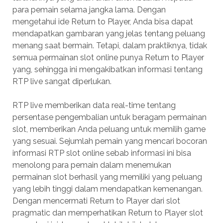
para pemain selama jangka lama. Dengan
mengetahui ide Return to Player, Anda bisa dapat
mendapatkan gambaran yang jelas tentang peluang
menang saat bermain. Tetapi, dalam praktiknya, tidak
semua permainan slot online punya Return to Player
yang, sehingga ini mengakibatkan informasi tentang
RTP live sangat diperlukan.
RTP live memberikan data real-time tentang
persentase pengembalian untuk beragam permainan
slot, memberikan Anda peluang untuk memilih game
yang sesuai. Sejumlah pemain yang mencari bocoran
informasi RTP slot online sebab informasi ini bisa
menolong para pemain dalam menemukan
permainan slot berhasil yang memiliki yang peluang
yang lebih tinggi dalam mendapatkan kemenangan.
Dengan mencermati Return to Player dari slot
pragmatic dan memperhatikan Return to Player slot