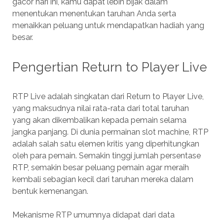
gacor hari ini, kamu dapat lebih bijak dalam
menentukan menentukan taruhan Anda serta
menaikkan peluang untuk mendapatkan hadiah yang
besar.
Pengertian Return to Player Live
RTP Live adalah singkatan dari Return to Player Live,
yang maksudnya nilai rata-rata dari total taruhan
yang akan dikembalikan kepada pemain selama
jangka panjang. Di dunia permainan slot machine, RTP
adalah salah satu elemen kritis yang diperhitungkan
oleh para pemain. Semakin tinggi jumlah persentase
RTP, semakin besar peluang pemain agar meraih
kembali sebagian kecil dari taruhan mereka dalam
bentuk kemenangan.
Mekanisme RTP umumnya didapat dari data