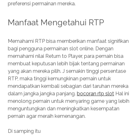
preferensi permainan mereka.
Manfaat Mengetahui RTP
Memahami RTP bisa memberikan manfaat signifikan
bagi pengguna permainan slot online. Dengan
memahami nilai Return to Player, para pemain bisa
membuat keputusan lebih bijak tentang permainan
yang akan mereka pilih. J semakin tinggi persentase
RTP, maka tinggi kemungkinan pemain untuk
mendapatkan kembali sebagian dari taruhan mereka
dalam jangka jangka panjang.
bocoran rtp slot
Hal ini
menolong pemain untuk menyaring game yang lebih
menguntungkan dan meningkatkan kesempatan
pemain agar meraih kemenangan.
Di samping itu