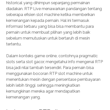
historical yang dihimpun sepanjang permainan
diadakan. RTP Live menawarkan pandangan tentang
seberapa efisien slot machine ketika memberikan
kemenangan kepada pemain. Hal ini termasuk
informasi terbaru yang bisa bisa membantu para
pemain untuk membuat pilihan yang lebih baik
sebelum memutuskan untuk bertaruh di mesin
tertentu.
Dalam konteks game online, contohnya pragmatic
slots serta slot gacor, mengetahui info mengenai RTP
bisa jadi nilai tambah tersendiri. Para pemain bisa
menggunakan bocoran RTP slot machine untuk
menentukan mesin dengan persentase pembayaran
lebih lebih tinggi, sehingga meningkatkan
kemungkinan mereka agar mendapatkan
kemenangan yang.