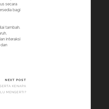
tus secara
rsedia bagi
lai tambah.
ruh,
an interaksi
 dan
NEXT POST
E SERTA KENAPA
RLU MENGERTI?