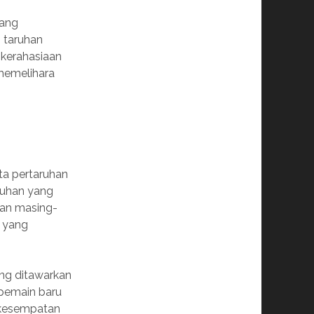
yang
n taruhan
 kerahasiaan
 memelihara
ta pertaruhan
ruhan yang
han masing-
, yang
ing ditawarkan
 pemain baru
 kesempatan