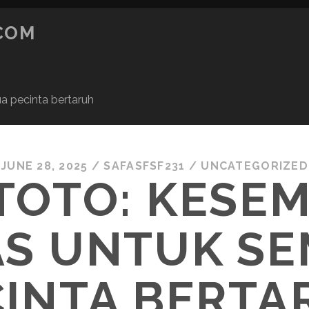
COM
 pecinta bertaruh
JUNE 28, 2025
/
SAFASFSF231
/
UNCATEGORIZED
TOTO: KESE
S UNTUK S
CINTA BERTA