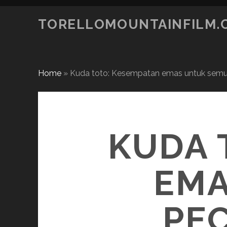
TORELLOMOUNTAINFILM.
Home
»
Kuda toto: Kesempatan emas untuk semua
KUDA 
EMA
PE