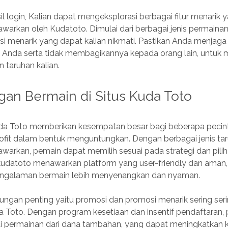
il login, Kalian dapat mengeksplorasi berbagai fitur menarik 
awarkan oleh Kudatoto. Dimulai dari berbagai jenis permaina
i menarik yang dapat kalian nikmati. Pastikan Anda menjaga
in Anda serta tidak membagikannya kepada orang lain, untuk
 taruhan kalian.
an Bermain di Situs Kuda Toto
uda Toto memberikan kesempatan besar bagi beberapa pecin
rofit dalam bentuk menguntungkan. Dengan berbagai jenis ta
awarkan, pemain dapat memilih sesuai pada strategi dan pili
 kudatoto menawarkan platform yang user-friendly dan aman
engalaman bermain lebih menyenangkan dan nyaman.
ungan penting yaitu promosi dan promosi menarik sering ser
a Toto. Dengan program kesetiaan dan insentif pendaftaran,
 permainan dari dana tambahan, yang dapat meningkatkan