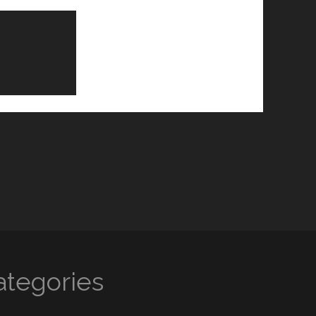
ategories