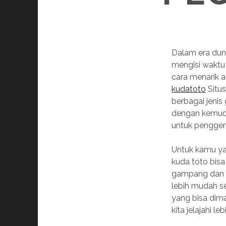
Dalam era duni
mengisi waktu 
cara menarik a
kudatoto
Situs
berbagai jenis
dengan kemuda
untuk penggem
Untuk kamu ya
kuda toto bis
gampang dan o
lebih mudah s
yang bisa dima
kita jelajahi 