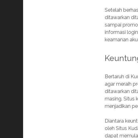
Setelah berhas
ditawarkan dit
sampai promos
informasi log
keamanan akun
Keuntung
Bertaruh di K
agar meraih p
ditawarkan dit
masing. Situs
menjadikan p
Diantara keunt
oleh Situs Kud
dapat memulai