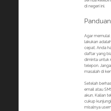
semua kelebiha
di negeri ini.
Panduan 
Agar memulai 
lakukan adala
cepat. Anda h
daftar yang bi
diminta untuk 
telepon. Jang
masalah di kem
Setelah berhas
email atau SM
akun, Kalian t
cukup kunjungi
misalnya usern