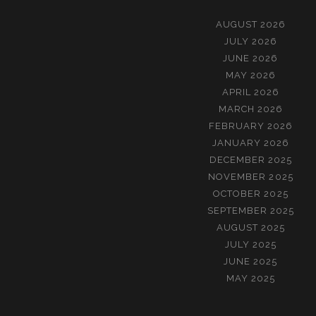
AUGUST 2026
JULY 2026
JUNE 2026
MAY 2026
APRIL 2026
MARCH 2026
FEBRUARY 2026
JANUARY 2026
DECEMBER 2025
NOVEMBER 2025
OCTOBER 2025
SEPTEMBER 2025
AUGUST 2025
JULY 2025
JUNE 2025
MAY 2025