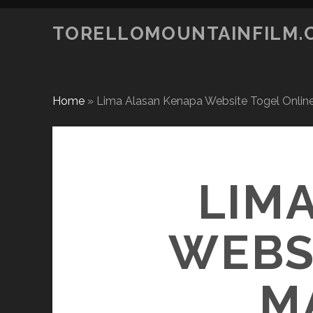
TORELLOMOUNTAINFILM.
Home
»
Lima Alasan Kenapa Website Togel Onlin
LIM
WEBS
M