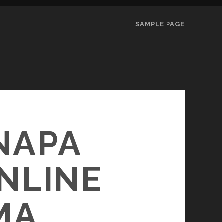
SAMPLE PAGE
NAPA
NLINE
MA