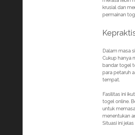
merasa lebih 
krusial dan m
permainan tog
Keprakti
Dalam masa sib
Cukup hanya m
bandar togel t
para petaruh 
tempat.
Fasilitas ini 
togel online. 
untuk memasan
menentukan ang
Situasi ini je