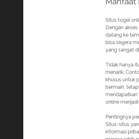
Manfaat 
Situs togel o
Dengan akses y
datang ke temp
bisa segera me
yang sangat di
Tidak hanya i
menarik. Cont
khusus untuk 
bermain, teta
mendapatkan ke
online menjadi
Pentingnya per
Situs-situs ya
informasi prib