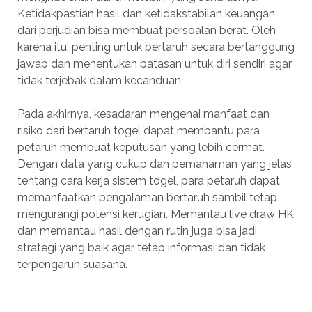
Ketidakpastian hasil dan ketidakstabilan keuangan
dari perjudian bisa membuat persoalan berat. Oleh
karena itu, penting untuk bertaruh secara bertanggung
jawab dan menentukan batasan untuk diri sendiri agar
tidak terjebak dalam kecanduan.
Pada akhirnya, kesadaran mengenai manfaat dan
risiko dari bertaruh togel dapat membantu para
petaruh membuat keputusan yang lebih cermat.
Dengan data yang cukup dan pemahaman yang jelas
tentang cara kerja sistem togel, para petaruh dapat
memanfaatkan pengalaman bertaruh sambil tetap
mengurangi potensi kerugian. Memantau live draw HK
dan memantau hasil dengan rutin juga bisa jadi
strategi yang baik agar tetap informasi dan tidak
terpengaruh suasana.