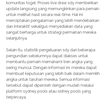
komunitas togel. Proses live draw sdy memberikan
update langsung yang memungkinkan para pemain
untuk melihat hasil secara real-time. Hal ini
menciptakan pengalaman yang lebih mendebarkan
dan interaktif, sekaligus menyediakan data yang
sangat berharga untuk strategi permainan mereka
selanjutnya.
Selain itu, statistik pengeluaran sdy dari beberapa
pengundian sebelumnya dapat diakses untuk
membantu pemain memahami tren angka yang
sering muncul. Dengan informasi ini, mereka dapat
membuat keputusan yang lebih baik dalam memilih
angka untuk taruhan mereka. Semua informasi
tersebut dapat diperoleh dengan mudah melalui
platform sydney pools atau sidney pools yang
terpercaya.