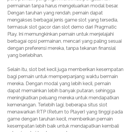
permainan tanpa harus mengeluarkan modal besar.
Dengan taruhan yang rendah, pemain dapat
mengakses berbagai jenis game slot yang tersedia,
termasuk slot gacor dan slot demo dari Pragmatic
Play. Ini memungkinkan pemain untuk menjelajahi
berbagai opsi permainan, mencari yang paling sesuai
dengan preferensi mereka, tanpa tekanan finansial
yang berlebihan.
Selain itu, slot bet kecil juga memberikan kesempatan
bagi pemain untuk memperpanjang waktu bermain
mereka. Dengan modal yang lebih kecil, pemain
dapat memainkan lebih banyak putaran, sehingga
meningkatkan peluang mereka untuk mendapatkan
kemenangan. Terlebih lagi, beberapa situs slot
menawarkan RTP (Return to Player) yang tinggi pada
game dengan taruhan kecil, memberikan pemain
kesempatan lebih baik untuk mendapatkan kembali