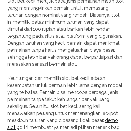
Slot bet kecil merujuk pada jenis permainan mesin slot
yang memungkinkan pemain untuk memasang
taruhan dengan nominal yang rendah. Biasanya, slot
ini memiliki batas minimum taruhan yang dapat
dimulai dari 100 rupiah atau bahkan lebih rendah,
tergantung pada situs atau platform yang digunakan.
Dengan taruhan yang kecil, pemain dapat menikmati
permainan tanpa harus mengeluarkan biaya besar,
sehingga lebih banyak orang dapat berpartisipasi dan
merasakan sensasi bermain slot.
Keuntungan dari memilih slot bet kecil adalah
kesempatan untuk bermain lebih lama dengan modal
yang terbatas. Pemain bisa mencoba berbagai jenis
permainan tanpa takut kehilangan banyak uang
sekaligus. Selain itu, slot bet kecil sering kali
menawarkan peluang untuk memenangkan jackpot
meskipun taruhan yang dipasang tidak besar.
demo
slot pg
Ini membuatnya menjadi pilihan menarik bagi