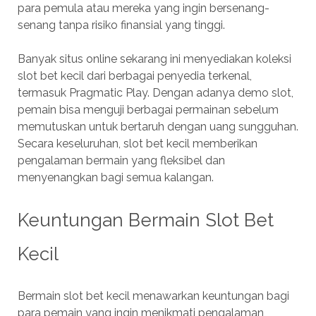
para pemula atau mereka yang ingin bersenang-
senang tanpa risiko finansial yang tinggi.
Banyak situs online sekarang ini menyediakan koleksi
slot bet kecil dari berbagai penyedia terkenal,
termasuk Pragmatic Play. Dengan adanya demo slot,
pemain bisa menguji berbagai permainan sebelum
memutuskan untuk bertaruh dengan uang sungguhan.
Secara keseluruhan, slot bet kecil memberikan
pengalaman bermain yang fleksibel dan
menyenangkan bagi semua kalangan.
Keuntungan Bermain Slot Bet
Kecil
Bermain slot bet kecil menawarkan keuntungan bagi
para pemain yang ingin menikmati pengalaman