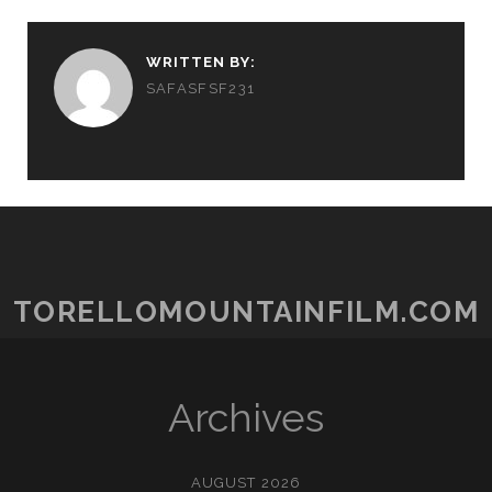
WRITTEN BY:
SAFASFSF231
TORELLOMOUNTAINFILM.COM
Archives
AUGUST 2026