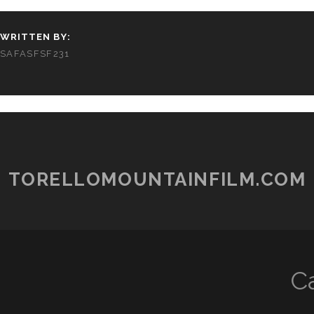
WRITTEN BY:
SAFASFSF231
TORELLOMOUNTAINFILM.COM
C