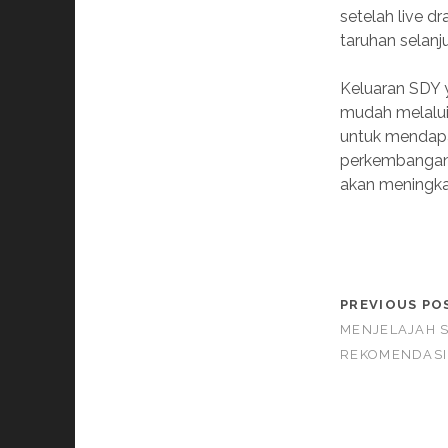
setelah live d
taruhan selanj
Keluaran SDY y
mudah melalui 
untuk mendapa
perkembangan 
akan meningka
PREVIOUS PO
MENJELAJAH SI
REKOMENDASI