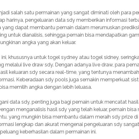
adi salah satu permainan yang sangat diminati oleh para pen
iap harinya, pengeluaran data sdy memberikan informasi terb
a yang dapat membantu pemain dalam merumuskan prediksi
ting untuk dianalisis, sehingga pemain bisa mendapatkan ga
ngkinan angka yang akan keluar.
i ini, khususnya untuk togel sydney atau togel sidney, seringk
g melalui live draw sdy. Dengan adanya live draw, para pem
asil keluaran sdy secara real-time, yang tentunya menambah
formasi. Keberadaan sdy pools juga semakin memperkuat sist
isa memilih angka dengan lebih leluasa.
ni data sdy, penting juga bagi pemain untuk mencatat hasil-
ngan menganalisis hasil sdy yang telah keluar, pemain bisa 
entu, yang mungkin bisa membantu dalam meraih sdy prize di 
formasi lengkap dan akurat mengenai pengeluaran sdy sangat 
peluang keberhasilan dalam permainan ini.