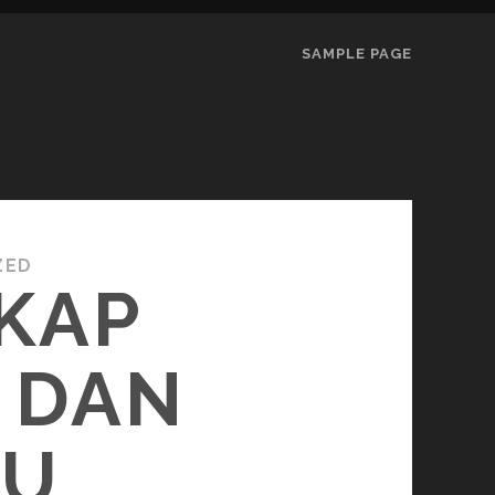
SAMPLE PAGE
ZED
KAP
A DAN
RU