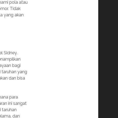
ami pola atau
omor. Tidak
ka yang akan
l Sidney.
enampilkan
cayaan bagi
i taruhan yang
ukan dan bisa
mana para
ran ini sangat
i taruhan
elama, dan