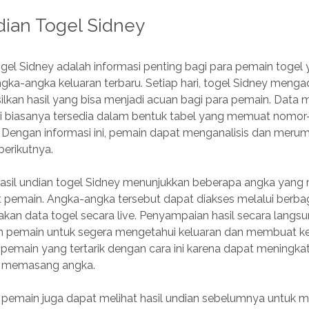
dian Togel Sidney
ogel Sidney adalah informasi penting bagi para pemain togel 
gka-angka keluaran terbaru. Setiap hari, togel Sidney meng
lkan hasil yang bisa menjadi acuan bagi para pemain. Data m
ni biasanya tersedia dalam bentuk tabel yang memuat nomo
r. Dengan informasi ini, pemain dapat menganalisis dan merum
berikutnya.
, hasil undian togel Sidney menunjukkan beberapa angka yang
t pemain. Angka-angka tersebut dapat diakses melalui berba
kan data togel secara live. Penyampaian hasil secara langs
 pemain untuk segera mengetahui keluaran dan membuat k
 pemain yang tertarik dengan cara ini karena dapat meningka
 memasang angka.
ra pemain juga dapat melihat hasil undian sebelumnya untuk