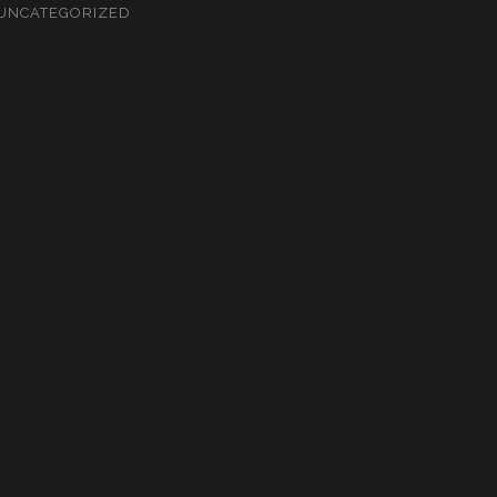
UNCATEGORIZED