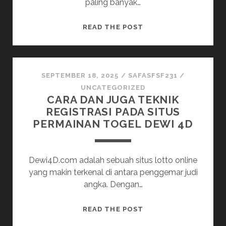
paling banyak…
SLOT
READ THE POST
ONLINE
TERBARU
:
MENELUSURI
SEPTEMBER 18, 2025
/
SAFASFSF231
/
JAGAT
UNCATEGORIZED
CARA DAN JUGA TEKNIK
KEMENANGAN
REGISTRASI PADA SITUS
BESAR
PERMAINAN TOGEL DEWI 4D
DENGAN
GAMPANG
Dewi4D.com adalah sebuah situs lotto online
yang makin terkenal di antara penggemar judi
angka. Dengan…
CARA
READ THE POST
DAN