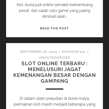
Kini, dunia judi online semakin berkembang
pesat, dan salah satu game yang paling
diminati ialah…
JUDI
READ THE POST
SLOT
ONLINE:
PELUANG
EMAS
SEPTEMBER 18, 2025
/
SAFASFSF231
/
YANG
UNCATEGORIZED
SLOT ONLINE TERBARU :
HARUS
MENELUSURI JAGAT
DIMANFAATKAN!
KEMENANGAN BESAR DENGAN
GAMPANG
Di dalam alam perjudian di dunia maya,
permainan slot masih menjadi beberapa yang