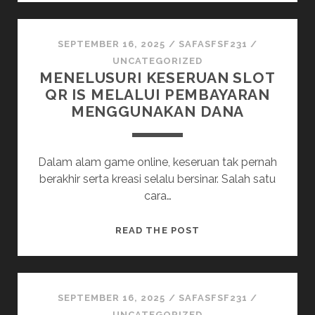
JUGA
TEKNIK
REGISTRASI
SEPTEMBER 16, 2025
/
SAFASFSF231
/
PADA
UNCATEGORIZED
MENELUSURI KESERUAN SLOT
SITUS
QR IS MELALUI PEMBAYARAN
PERMAINAN
MENGGUNAKAN DANA
TOGEL
DEWI
4D
Dalam alam game online, keseruan tak pernah
berakhir serta kreasi selalu bersinar. Salah satu
cara…
MENELUSURI
READ THE POST
KESERUAN
SLOT
QR
IS
SEPTEMBER 16, 2025
/
SAFASFSF231
/
MELALUI
UNCATEGORIZED