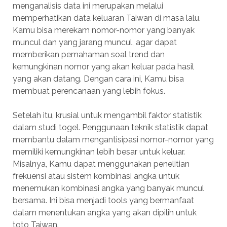
menganalisis data ini merupakan melalui
memperhatikan data keluaran Taiwan di masa lalu.
Kamu bisa merekam nomor-nomor yang banyak
muncul dan yang jarang muncul, agar dapat
memberikan pemahaman soal trend dan
kemungkinan nomor yang akan keluar pada hasil
yang akan datang. Dengan cara ini, Kamu bisa
membuat perencanaan yang lebih fokus.
Setelah itu, krusial untuk mengambil faktor statistik
dalam studi togel. Penggunaan teknik statistik dapat
membantu dalam mengantisipasi nomor-nomor yang
memiliki kemungkinan lebih besar untuk keluar.
Misalnya, Kamu dapat menggunakan penelitian
frekuensi atau sistem kombinasi angka untuk
menemukan kombinasi angka yang banyak muncul
bersama. Ini bisa menjadi tools yang bermanfaat
dalam menentukan angka yang akan dipilih untuk
toto Taiwan.