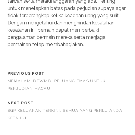
taiwan serta melalui anggaran yang ada. Penting
untuk menetapkan batas pada perjudian supaya agar
tidak terperangkap ketika keadaan uang yang sulit.
Dengan mengetahui dan menghindari kesalahan-
kesalahan ini, pemain dapat memperbaiki
pengalaman bermain mereka serta menjaga
permainan tetap membahagiakan.
PREVIOUS POST
MEMAHAMI DEWI4D::PELUANG EMAS UNTUK
PERJUDIAN MACAU
NEXT POST
SGP KELUARAN TERKINI: SEMUA YANG PERLU ANDA
KETAHUI