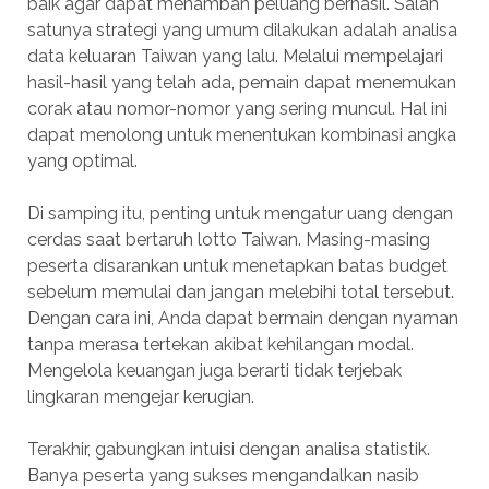
baik agar dapat menambah peluang berhasil. Salah
satunya strategi yang umum dilakukan adalah analisa
data keluaran Taiwan yang lalu. Melalui mempelajari
hasil-hasil yang telah ada, pemain dapat menemukan
corak atau nomor-nomor yang sering muncul. Hal ini
dapat menolong untuk menentukan kombinasi angka
yang optimal.
Di samping itu, penting untuk mengatur uang dengan
cerdas saat bertaruh lotto Taiwan. Masing-masing
peserta disarankan untuk menetapkan batas budget
sebelum memulai dan jangan melebihi total tersebut.
Dengan cara ini, Anda dapat bermain dengan nyaman
tanpa merasa tertekan akibat kehilangan modal.
Mengelola keuangan juga berarti tidak terjebak
lingkaran mengejar kerugian.
Terakhir, gabungkan intuisi dengan analisa statistik.
Banya peserta yang sukses mengandalkan nasib