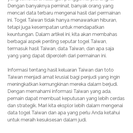
Dengan banyaknya peminat, banyak orang yang
mencari data terbaru mengenai hasil dari permainan
ini. Togel Taiwan tidak hanya menawarkan hiburan,
tetapi juga kesempatan untuk mendapatkan
keuntungan. Dalam artikel ini, kita akan membahas
berbagai aspek penting seputar togel Taiwan,
termasuk hasil Taiwan, data Taiwan, dan apa saja
yang yang dapat diperoleh dari permainan ini.
Informasi tentang hasil keluaran Taiwan dan toto
Taiwan menjadi amat krusial bagi penjudi yang ingin
meningkatkan kemungkinan mereka dalam berjudi.
Dengan memahami informasi Taiwan yang ada,
pemain dapat membuat keputusan yang lebih cerdas
dan strategik. Mari kita eksplor lebih dalam mengenai
data togel Taiwan dan apa yang perlu Anda ketahui
untuk meraih kesuksesan dalam judi.