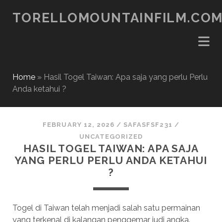
TORELLOMOUNTAINFILM.CO
Home
»
Hasil Togel Taiwan: Apa saja yang perlu Perlu
Anda ketahui ?
FEBRUARY 12, 2026
/
SAFASFSF231
/
UNCATEGORIZED
HASIL TOGEL TAIWAN: APA SAJA
YANG PERLU PERLU ANDA KETAHUI
?
Togel di Taiwan telah menjadi salah satu permainan
yang terkenal di kalangan penggemar judi angka.