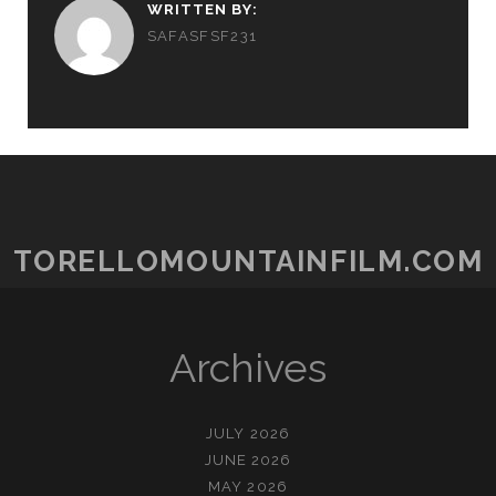
WRITTEN BY:
SAFASFSF231
TORELLOMOUNTAINFILM.COM
Archives
JULY 2026
JUNE 2026
MAY 2026