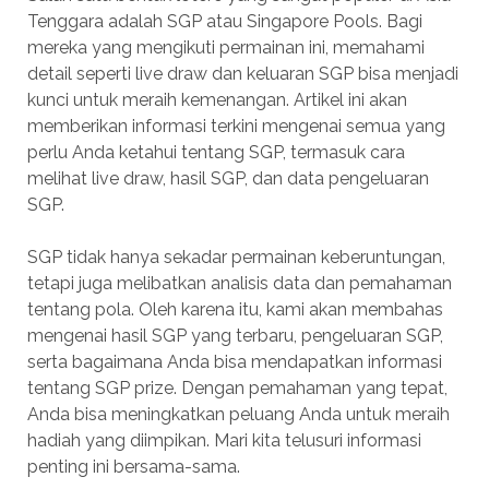
Tenggara adalah SGP atau Singapore Pools. Bagi
mereka yang mengikuti permainan ini, memahami
detail seperti live draw dan keluaran SGP bisa menjadi
kunci untuk meraih kemenangan. Artikel ini akan
memberikan informasi terkini mengenai semua yang
perlu Anda ketahui tentang SGP, termasuk cara
melihat live draw, hasil SGP, dan data pengeluaran
SGP.
SGP tidak hanya sekadar permainan keberuntungan,
tetapi juga melibatkan analisis data dan pemahaman
tentang pola. Oleh karena itu, kami akan membahas
mengenai hasil SGP yang terbaru, pengeluaran SGP,
serta bagaimana Anda bisa mendapatkan informasi
tentang SGP prize. Dengan pemahaman yang tepat,
Anda bisa meningkatkan peluang Anda untuk meraih
hadiah yang diimpikan. Mari kita telusuri informasi
penting ini bersama-sama.