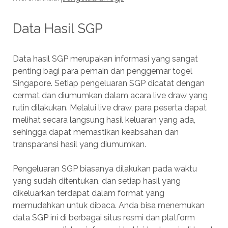
Data Hasil SGP
Data hasil SGP merupakan informasi yang sangat
penting bagi para pemain dan penggemar togel
Singapore. Setiap pengeluaran SGP dicatat dengan
cermat dan diumumkan dalam acara live draw yang
rutin dilakukan. Melalui live draw, para peserta dapat
melihat secara langsung hasil keluaran yang ada,
sehingga dapat memastikan keabsahan dan
transparansi hasil yang diumumkan.
Pengeluaran SGP biasanya dilakukan pada waktu
yang sudah ditentukan, dan setiap hasil yang
dikeluarkan terdapat dalam format yang
memudahkan untuk dibaca. Anda bisa menemukan
data SGP ini di berbagai situs resmi dan platform