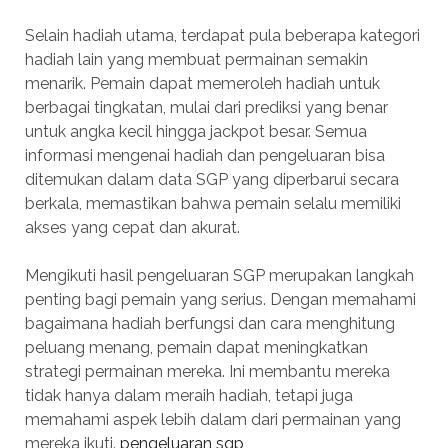
Selain hadiah utama, terdapat pula beberapa kategori
hadiah lain yang membuat permainan semakin
menarik. Pemain dapat memeroleh hadiah untuk
berbagai tingkatan, mulai dari prediksi yang benar
untuk angka kecil hingga jackpot besar. Semua
informasi mengenai hadiah dan pengeluaran bisa
ditemukan dalam data SGP yang diperbarui secara
berkala, memastikan bahwa pemain selalu memiliki
akses yang cepat dan akurat.
Mengikuti hasil pengeluaran SGP merupakan langkah
penting bagi pemain yang serius. Dengan memahami
bagaimana hadiah berfungsi dan cara menghitung
peluang menang, pemain dapat meningkatkan
strategi permainan mereka. Ini membantu mereka
tidak hanya dalam meraih hadiah, tetapi juga
memahami aspek lebih dalam dari permainan yang
mereka ikuti.
pengeluaran sgp