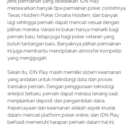
jenis permainan yang disediakan. IDN Play
menawarkan banyak tipe permainan poker, contohnya
Texas Hold’em Poker, Omaha Hold’em, dan banyak
lagi sehingga pemain dapat mencari sesuai dengan
pilihan mereka. Variasi ini bukan hanya menarik bagi
pemain baru, tetapi juga bagi poker veteran yang
butuh tantangan baru. Banyaknya pilihan permainan
ini juga membantu menciptakan atmosfer kompetisi
yang menggugah.
Selain itu, IDN Play masih memiliki sistem keamanan
yang andalan untuk melindungi data dan proses
transaksi pemain. Dengan penggunaan teknologi
enkripsi terbaru, pemain dapat merasa tenang saat
menjalankan deposit dan pengambilan dana.
Kepercayaan dan keamanan adalah aspek krusial
dalam mencari platform poker online, dan IDN Play
berhasil memenuhi harapan pemain dalam hal ini.