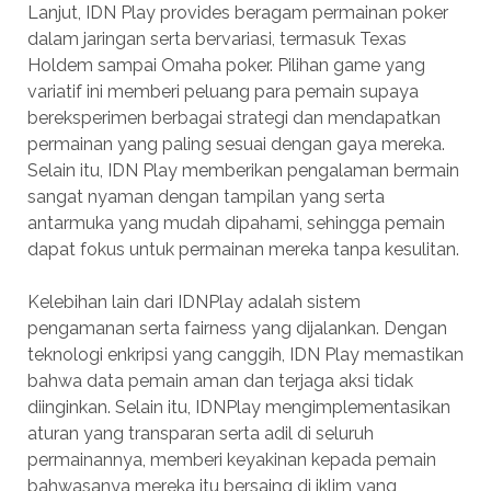
Lanjut, IDN Play provides beragam permainan poker
dalam jaringan serta bervariasi, termasuk Texas
Holdem sampai Omaha poker. Pilihan game yang
variatif ini memberi peluang para pemain supaya
bereksperimen berbagai strategi dan mendapatkan
permainan yang paling sesuai dengan gaya mereka.
Selain itu, IDN Play memberikan pengalaman bermain
sangat nyaman dengan tampilan yang serta
antarmuka yang mudah dipahami, sehingga pemain
dapat fokus untuk permainan mereka tanpa kesulitan.
Kelebihan lain dari IDNPlay adalah sistem
pengamanan serta fairness yang dijalankan. Dengan
teknologi enkripsi yang canggih, IDN Play memastikan
bahwa data pemain aman dan terjaga aksi tidak
diinginkan. Selain itu, IDNPlay mengimplementasikan
aturan yang transparan serta adil di seluruh
permainannya, memberi keyakinan kepada pemain
bahwasanya mereka itu bersaing di iklim yang