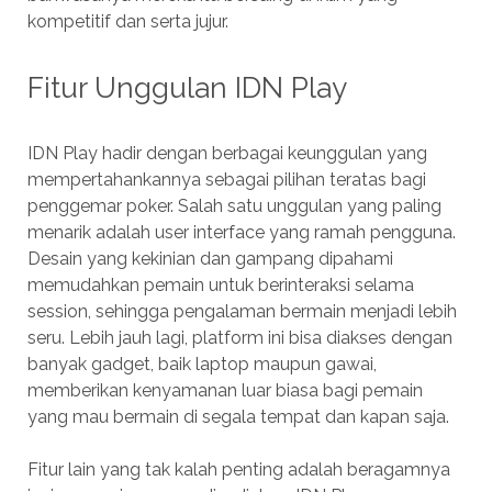
kompetitif dan serta jujur.
Fitur Unggulan IDN Play
IDN Play hadir dengan berbagai keunggulan yang
mempertahankannya sebagai pilihan teratas bagi
penggemar poker. Salah satu unggulan yang paling
menarik adalah user interface yang ramah pengguna.
Desain yang kekinian dan gampang dipahami
memudahkan pemain untuk berinteraksi selama
session, sehingga pengalaman bermain menjadi lebih
seru. Lebih jauh lagi, platform ini bisa diakses dengan
banyak gadget, baik laptop maupun gawai,
memberikan kenyamanan luar biasa bagi pemain
yang mau bermain di segala tempat dan kapan saja.
Fitur lain yang tak kalah penting adalah beragamnya