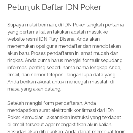
Petunjuk Daftar IDN Poker
Supaya mulai bermain, di IDN Poker, langkah pertama
yang pertama kalian lakukan adalah masuk ke
website resmi IDN Play. Disana, Anda akan
menemukan opsi guna mendaftar dan menciptakan
akun baru. Proses pendaftaran ini amat mudah dan
ringkas. Anda cuma harus mengisi formulir segudang
informasi penting seperti nama nama lengkap Anda,
email, dan nomor telepon. Jangan lupa data yang
Anda berikan akurat untuk mencegah masalah di
masa yang akan datang.
Setelah mengisi form pendaftaran, Anda
mendapatkan surat elektronik konfirmasi dari IDN
Poker. Kemudian, laksanakan instruksi yang terdapat
di email tersebut agar mengaktifkan akun kalian.
Sesudah akun dihidupkan, Anda dapat membuat login