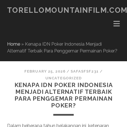
TORELLOMOUNTAINFILM.CO
Home
»
Kenapa IDN Poker Indonesia Menjadi
Alternatif Terbaik Para Penggemar Permainan Poker?
FEBRUARY 25, 2026
/
SAFASFSF231
/
UNCATEGORIZED
KENAPA IDN POKER INDONESIA
MENJADI ALTERNATIF TERBAIK
PARA PENGGEMAR PERMAINAN
POKER?
Dalam beberapa tahun belakangan ini, ketenaran