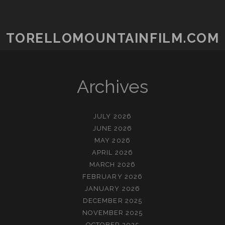
TORELLOMOUNTAINFILM.COM
Archives
JULY 2026
JUNE 2026
MAY 2026
APRIL 2026
MARCH 2026
FEBRUARY 2026
JANUARY 2026
DECEMBER 2025
NOVEMBER 2025
OCTOBER 2025