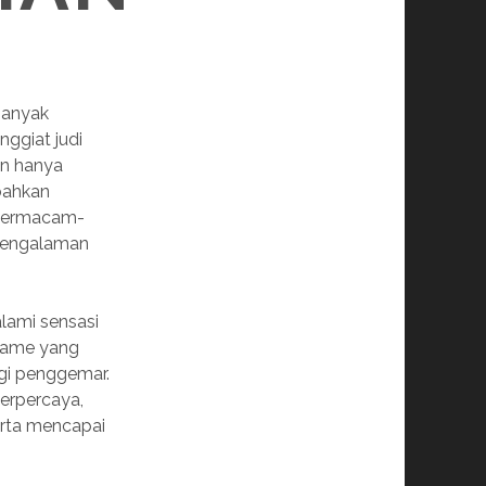
banyak
nggiat judi
an hanya
bahkan
 bermacam-
 pengalaman
lami sensasi
 game yang
gi penggemar.
erpercaya,
erta mencapai