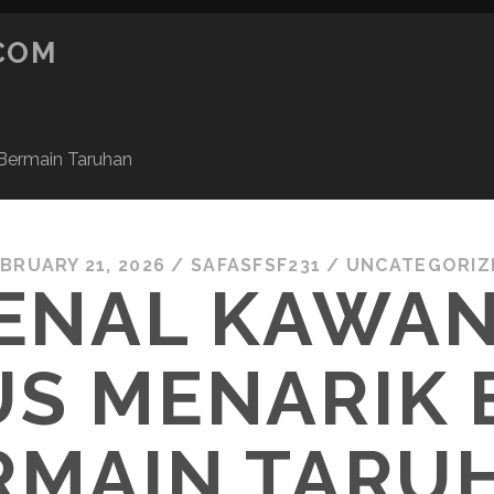
COM
 Bermain Taruhan
BRUARY 21, 2026
/
SAFASFSF231
/
UNCATEGORIZ
NAL KAWAN
US MENARIK 
RMAIN TARU