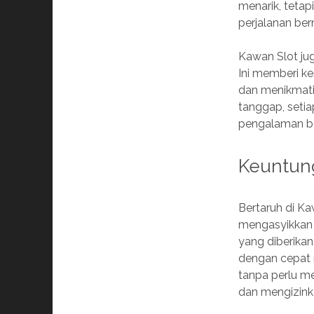
menarik, teta
perjalanan be
Kawan Slot ju
Ini memberi k
dan menikmati
tanggap, seti
pengalaman b
Keuntun
Bertaruh di K
mengasyikkan 
yang diberikan
dengan cepat 
tanpa perlu m
dan mengizink