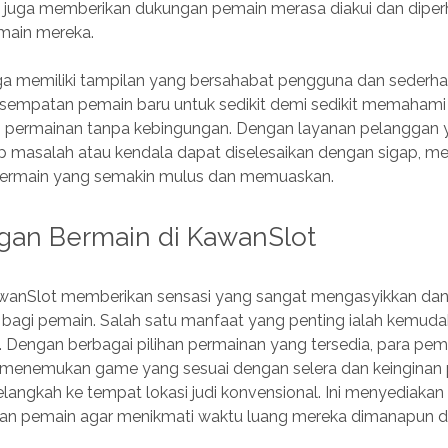
pi juga memberikan dukungan pemain merasa diakui dan diper
rmain mereka.
ga memiliki tampilan yang bersahabat pengguna dan sederhan
esempatan pemain baru untuk sedikit demi sedikit memahami
 permainan tanpa kebingungan. Dengan layanan pelanggan 
ap masalah atau kendala dapat diselesaikan dengan sigap, m
ermain yang semakin mulus dan memuaskan.
gan Bermain di KawanSlot
awanSlot memberikan sensasi yang sangat mengasyikkan da
bagi pemain. Salah satu manfaat yang penting ialah kemud
. Dengan berbagai pilihan permainan yang tersedia, para pe
menemukan game yang sesuai dengan selera dan keinginan
elangkah ke tempat lokasi judi konvensional. Ini menyediak
an pemain agar menikmati waktu luang mereka dimanapun da