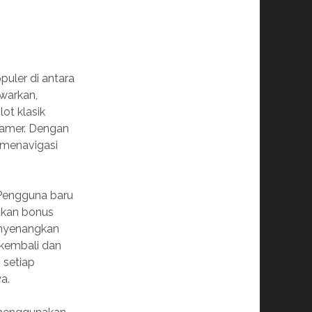
uler di antara
warkan,
ot klasik
gamer. Dengan
 menavigasi
 Pengguna baru
tkan bonus
enyenangkan
kembali dan
 setiap
a.