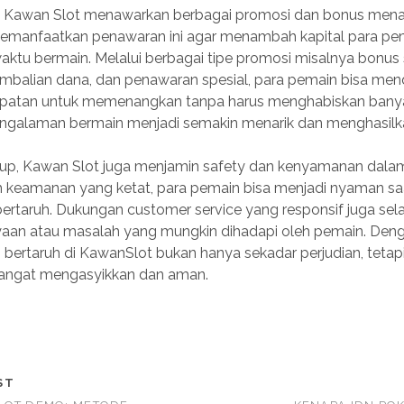
u, Kawan Slot menawarkan berbagai promosi dan bonus menar
emanfaatkan penawaran ini agar menambah kapital para pe
ktu bermain. Melalui berbagai tipe promosi misalnya bonus
mbalian dana, dan penawaran spesial, para pemain bisa men
atan untuk memenangkan tanpa harus menghabiskan banyak
ngalaman bermain menjadi semakin menarik dan menghasilk
up, Kawan Slot juga menjamin safety dan kenyamanan dalam
 keamanan yang ketat, para pemain bisa menjadi nyaman s
 bertaruh. Dukungan customer service yang responsif juga s
yaan atau masalah yang mungkin dihadapi oleh pemain. De
, bertaruh di KawanSlot bukan hanya sekadar perjudian, tetap
angat mengasyikkan dan aman.
ST