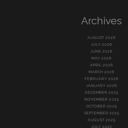
Archives
AUGUST 2026
JULY 2026
JUNE 2026
MAY 2026
APRIL 2026
MARCH 2026
FEBRUARY 2026
JANUARY 2026
DECEMBER 2025
NOVEMBER 2025
OCTOBER 2025
SEPTEMBER 2025
AUGUST 2025
JULY 2025