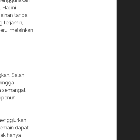
 menggunakan
Hal ini
ainan tanpa
 terjamin,
eru, melainkan
kan. Salah
 hingga
h semangat,
ipenuhi
menggiurkan
 pemain dapat
dak hanya