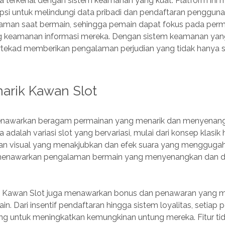
a terkenal dengan sistem keamanan yang kuat. Platform ini
ipsi untuk melindungi data pribadi dan pendaftaran pengguna. 
aman saat bermain, sehingga pemain dapat fokus pada perm
 keamanan informasi mereka. Dengan sistem keamanan yang
tekad memberikan pengalaman perjudian yang tidak hanya s
narik Kawan Slot
nawarkan beragam permainan yang menarik dan menyenang
a adalah variasi slot yang bervariasi, mulai dari konsep klasik
n visual yang menakjubkan dan efek suara yang mengguga
menawarkan pengalaman bermain yang menyenangkan dan d
u, Kawan Slot juga menawarkan bonus dan penawaran yang 
in. Dari insentif pendaftaran hingga sistem loyalitas, setiap
ang untuk meningkatkan kemungkinan untung mereka. Fitur ti