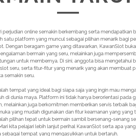
stri perjudian online semakin berkembang serta mendapatkan 
ah satu platform yang muncul sebagai pilihan menarik bagi pe
ot. Dengan beragam game yang ditawarkan, KawanSlot buk
engalaman bermain yang seru, melainkan juga mempersem
ungan untuk membernya. Di sini, anggota bisa mengetahui
ot seru, serta fitur-fitur yang menarik yang akan membuat
a semakin seru.
lah tempat yang ideal bagi siapa saja yang ingin mau menga
uh di dunia maya. Platform ini tidak hanya berorientasi pada
 melainkan juga berkomitmen memberikan servis terbaik ba
rmuka yang mudah digunakan dan fitur keamanan yang yang t
lah pilihan tepat untuk bermain sambil bersenang-senang s
ri kita pelajari lebih lanjut perihal KawanSlot serta apa yang
 sebagai tempat yang mengasyikkan untuk bertaruh.