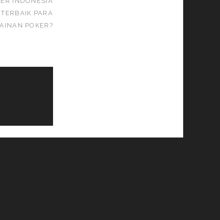
KER INDONESIA
 TERBAIK PARA
AINAN POKER?