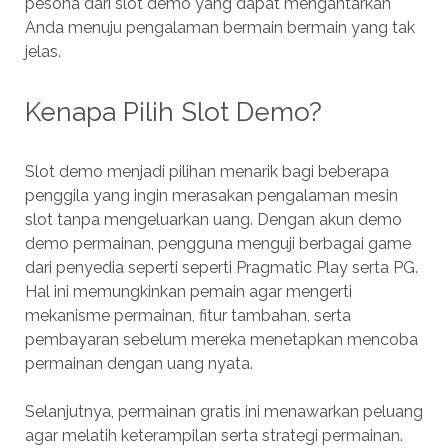
pesona dari slot demo yang dapat mengantarkan
Anda menuju pengalaman bermain bermain yang tak
jelas.
Kenapa Pilih Slot Demo?
Slot demo menjadi pilihan menarik bagi beberapa
penggila yang ingin merasakan pengalaman mesin
slot tanpa mengeluarkan uang. Dengan akun demo
demo permainan, pengguna menguji berbagai game
dari penyedia seperti seperti Pragmatic Play serta PG.
Hal ini memungkinkan pemain agar mengerti
mekanisme permainan, fitur tambahan, serta
pembayaran sebelum mereka menetapkan mencoba
permainan dengan uang nyata.
Selanjutnya, permainan gratis ini menawarkan peluang
agar melatih keterampilan serta strategi permainan.