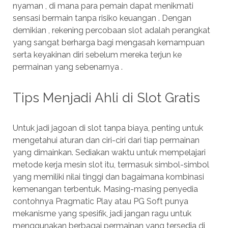
nyaman , di mana para pemain dapat menikmati
sensasi bermain tanpa risiko keuangan . Dengan
demikian , rekening percobaan slot adalah perangkat
yang sangat berharga bagi mengasah kemampuan
serta keyakinan diri sebelum mereka terjun ke
permainan yang sebenarnya .
Tips Menjadi Ahli di Slot Gratis
Untuk jadi jagoan di slot tanpa biaya, penting untuk
mengetahui aturan dan ciri-ciri dari tiap permainan
yang dimainkan. Sediakan waktu untuk mempelajari
metode kerja mesin slot itu, termasuk simbol-simbol
yang memiliki nilai tinggi dan bagaimana kombinasi
kemenangan terbentuk. Masing-masing penyedia
contohnya Pragmatic Play atau PG Soft punya
mekanisme yang spesifik, jadi jangan ragu untuk
menggunakan berbagai permainan yang tersedia di