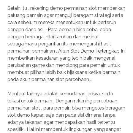
Selain itu , rekening demo permainan slot memberikan
peluang pemain agar menguji beragam strategi serta
cara sebelum mereka menentukan untuk bertaruh
dengan dana asli . Para pemain bisa coba-coba
dengan berbagai nilai taruhan dan melihat
sebagaimana pergantian itu memengaruhi hasil
permainan permainan .
Akun Slot Demo Terlengkap
Ini
memberikan kesadaran yang lebih baik mengenai
perubahan game dan menolong para pemain untuk
membuat pilihan lebih baik bijaksana ketika bermain
pada akun permainan slot percobaan .
Manfaat lainnya adalah kemudahan jadwal serta
lokasi untuk bermain . Dengan rekening percobaan
permainan slot , para pemain bisa mengetes beragam
slot demo kapan saja dan pada sisi dimana tanpa
adanya tekanan agar mendapatkan hasil tertentu
spesifik . Hal ini membentuk lingkungan yang sangat