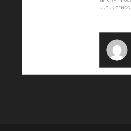
SETORAN PUL
UNTUK PENGG