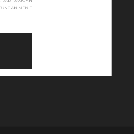
: JADI JAGOAN
TUNGAN MENIT