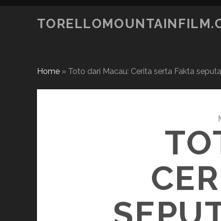
TORELLOMOUNTAINFILM.
Home
»
Toto dari Macau: Cerita serta Fakta seputa
TO
CER
SEPUT