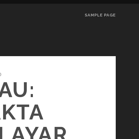
SAMPLE PAGE
D
AU:
AKTA
 LAYAR