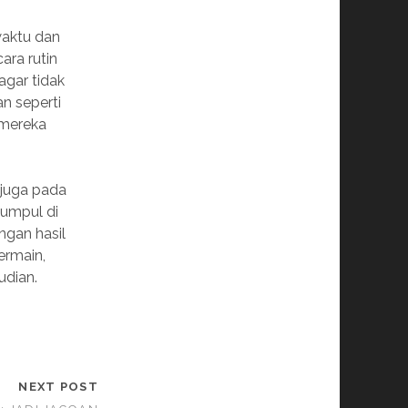
waktu dan
ara rutin
agar tidak
n seperti
 mereka
 juga pada
kumpul di
ngan hasil
ermain,
udian.
NEXT POST