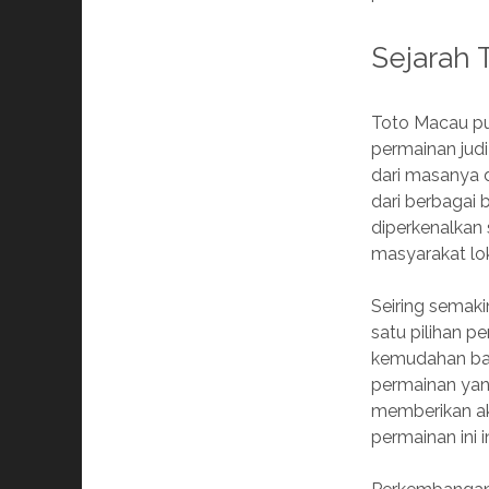
Sejarah 
Toto Macau pu
permainan judi
dari masanya 
dari berbagai 
diperkenalkan 
masyarakat lo
Seiring semaki
satu pilihan 
kemudahan bag
permainan yang
memberikan ak
permainan ini in