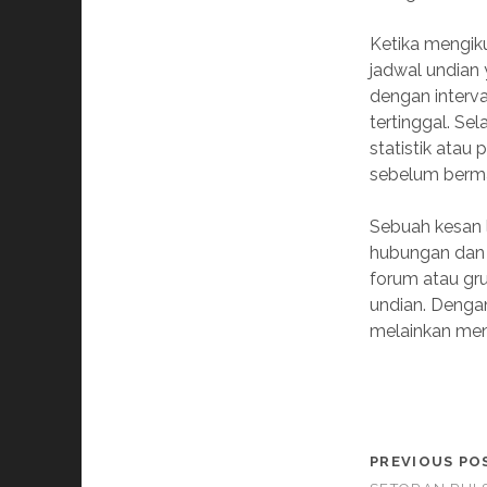
Ketika mengik
jadwal undian
dengan interva
tertinggal. Se
statistik ata
sebelum berma
Sebuah kesan l
hubungan dan 
forum atau gru
undian. Dengan
melainkan menj
PREVIOUS PO