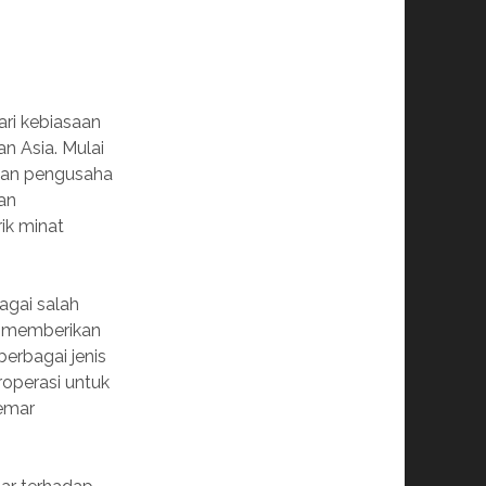
ri kebiasaan
n Asia. Mulai
 dan pengusaha
an
ik minat
agai salah
to memberikan
erbagai jenis
roperasi untuk
emar