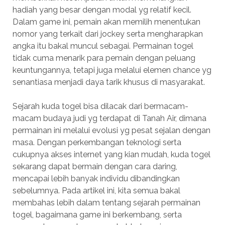
hadiah yang besar dengan modal yg relatif kecil.
Dalam game ini, pemain akan memilih menentukan
nomor yang terkait dari jockey serta mengharapkan
angka itu bakal muncul sebagai. Permainan togel
tidak cuma menarik para pemain dengan peluang
keuntungannya, tetapi juga melalui elemen chance yg
senantiasa menjadi daya tarik khusus di masyarakat.
Sejarah kuda togel bisa dilacak dari bermacam-
macam budaya judi yg terdapat di Tanah Air, dimana
permainan ini melalui evolusi yg pesat sejalan dengan
masa. Dengan perkembangan teknologi serta
cukupnya akses internet yang kian mudah, kuda togel
sekarang dapat bermain dengan cara daring,
mencapai lebih banyak individu dibandingkan
sebelumnya. Pada artikel ini, kita semua bakal
membahas lebih dalam tentang sejarah permainan
togel, bagaimana game ini berkembang, serta