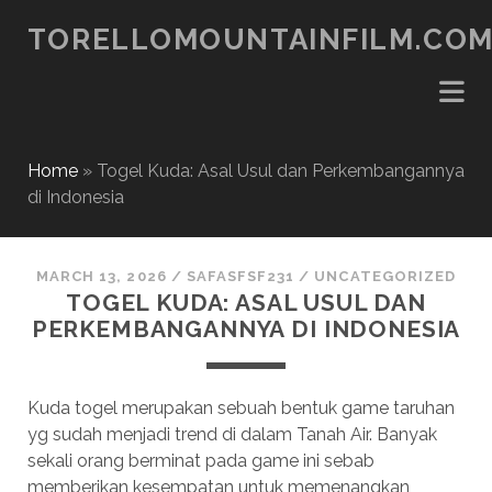
TORELLOMOUNTAINFILM.CO
Home
»
Togel Kuda: Asal Usul dan Perkembangannya
di Indonesia
MARCH 13, 2026
/
SAFASFSF231
/
UNCATEGORIZED
TOGEL KUDA: ASAL USUL DAN
PERKEMBANGANNYA DI INDONESIA
Kuda togel merupakan sebuah bentuk game taruhan
yg sudah menjadi trend di dalam Tanah Air. Banyak
sekali orang berminat pada game ini sebab
memberikan kesempatan untuk memenangkan