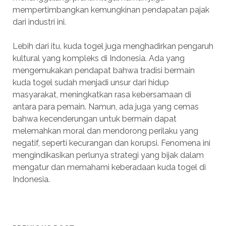
mempertimbangkan kemungkinan pendapatan pajak
dari industri ini.
Lebih dari itu, kuda togel juga menghadirkan pengaruh
kultural yang kompleks di Indonesia. Ada yang
mengemukakan pendapat bahwa tradisi bermain
kuda togel sudah menjadi unsur dari hidup
masyarakat, meningkatkan rasa kebersamaan di
antara para pemain. Namun, ada juga yang cemas
bahwa kecenderungan untuk bermain dapat
melemahkan moral dan mendorong perilaku yang
negatif, seperti kecurangan dan korupsi. Fenomena ini
mengindikasikan perlunya strategi yang bijak dalam
mengatur dan memahami keberadaan kuda togel di
Indonesia.