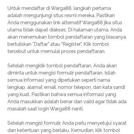
Untuk mendaftar di Warga88, langkah pertama
adalah mengunjungi situs resmi mereka. Pastikan
Anda menggunakan link alternatif Warga88 jika situs
utama tidak dapat diakses. Di halaman utama, Anda
akan menemukan tombol pendaftaran yang biasanya
bertuliskan "Daftar" atau "Register". Klik tombol
tersebut untuk memulai proses pendaftaran.
Setelah mengklik tombol pendaftaran, Anda akan
diminta untuk mengisi formulir pendaftaran. Isilah
semua informasi yang diperlukan seperti nama
lengkap, alamat email, nomor telepon, dan kata sandi
yang kuat. Pastikan bahwa semua informasi yang
Anda masukkan adalah benar dan valid agar tidak ada
masalah saat login Warga88 nanti.
Setelah mengisi formulir, Anda perlu menyetujui syarat
dan ketentuan yang berlaku. Kemudian, klik tombol