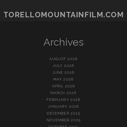
TORELLOMOUNTAINFILM.COM
Archives
AUGUST 2026
JULY 2026
JUNE 2026
MAY 2026
APRIL 2026
MARCH 2026
FEBRUARY 2026
JANUARY 2026
DECEMBER 2025
NOVEMBER 2025
OCTOBER 2025