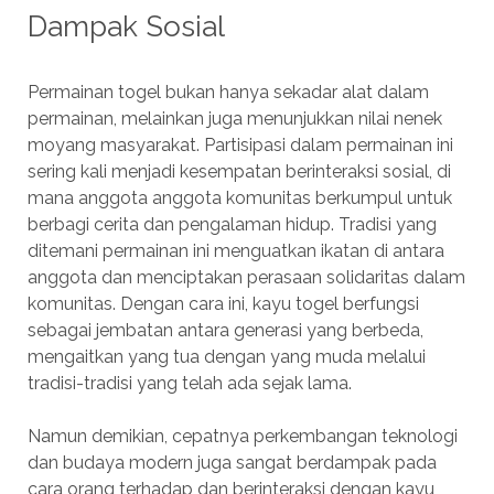
Dampak Sosial
Permainan togel bukan hanya sekadar alat dalam
permainan, melainkan juga menunjukkan nilai nenek
moyang masyarakat. Partisipasi dalam permainan ini
sering kali menjadi kesempatan berinteraksi sosial, di
mana anggota anggota komunitas berkumpul untuk
berbagi cerita dan pengalaman hidup. Tradisi yang
ditemani permainan ini menguatkan ikatan di antara
anggota dan menciptakan perasaan solidaritas dalam
komunitas. Dengan cara ini, kayu togel berfungsi
sebagai jembatan antara generasi yang berbeda,
mengaitkan yang tua dengan yang muda melalui
tradisi-tradisi yang telah ada sejak lama.
Namun demikian, cepatnya perkembangan teknologi
dan budaya modern juga sangat berdampak pada
cara orang terhadap dan berinteraksi dengan kayu