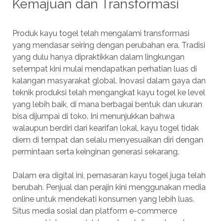
Kemajuan dan Transformasi
Produk kayu togel telah mengalami transformasi
yang mendasar seiring dengan perubahan era. Tradisi
yang dulu hanya dipraktikkan dalam lingkungan
setempat kini mulai mendapatkan perhatian luas di
kalangan masyarakat global. Inovasi dalam gaya dan
teknik produksi telah mengangkat kayu togel ke level
yang lebih baik, di mana berbagai bentuk dan ukuran
bisa dijumpai di toko. Ini menunjukkan bahwa
walaupun berdiri dari kearifan lokal, kayu togel tidak
diem di tempat dan selalu menyesuaikan diri dengan
permintaan serta keinginan generasi sekarang.
Dalam era digital ini, pemasaran kayu togel juga telah
berubah. Penjual dan perajin kini menggunakan media
online untuk mendekati konsumen yang lebih luas.
Situs media sosial dan platform e-commerce