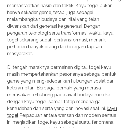
memanfaatkan nasib dan taktik. Kayu togel bukan
hanya sekadar game, tetapi juga sebagai
melambangkan budaya dan nilai yang telah
diwariskan dari generasi ke generasi. Dengan
pengaruh teknologi serta transformasi waktu, kayu
togel sekarang sudah bertransformasi, menarik
perhatian banyak orang dari beragam lapisan
masyarakat.
Di tengah maraknya permainan digital, togel kayu
masih mempertahankan pesonanya sebagai bentuk
game yang meng-edepankan hubungan sosial dan
keterampilan. Berbagai pemain yang merasa
merasakan terhubung pada awal budaya mereka
dengan kayu togel, sambil tetap menghargai
kemudahan dan serta yang dari inovasi saat ini.
kayu
togel
Perpaduan antara warisan dan modern semua
ini menjadikan togel kayu sebagai suatu fenomena