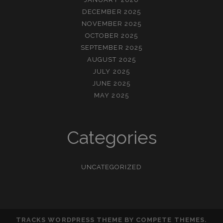
DECEMBER 2025
NOVEMBER 2025
OCTOBER 2025
SEPTEMBER 2025
AUGUST 2025
JULY 2025
JUNE 2025
MAY 2025
Categories
UNCATEGORIZED
TRACKS WORDPRESS THEME
BY COMPETE THEMES.