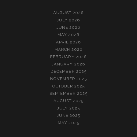
AUGUST 2026
JULY 2026
JUNE 2026
MAY 2026
APRIL 2026
MARCH 2026
FEBRUARY 2026
JANUARY 2026
DECEMBER 2025
NOVEMBER 2025
OCTOBER 2025
SEPTEMBER 2025
AUGUST 2025
JULY 2025
JUNE 2025
MAY 2025