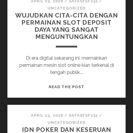
LIBURAN
APRIL 23, 2026
/
SAFASFSF231
/
ANDA
UNCATEGORIZED
WUJUDKAN CITA-CITA DENGAN
BERSAMA
PERMAINAN SLOT DEPOSIT
MESIN
DAYA YANG SANGAT
SLOT
MENGUNTUNGKAN
Di era digital sekarang ini, memainkan
permainan mesin slot online kian terkenal di
tengah publik.…
WUJUDKAN
READ THE POST
CITA-
CITA
DENGAN
PERMAINAN
APRIL 23, 2026
/
SAFASFSF231
/
SLOT
UNCATEGORIZED
IDN POKER DAN KESERUAN
DEPOSIT