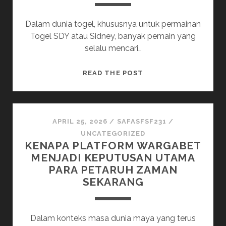
Dalam dunia togel, khususnya untuk permainan
Togel SDY atau Sidney, banyak pemain yang
selalu mencari…
PANDUAN
READ THE POST
TOGEL
SDY:
ANGKA
YANG
APRIL 25, 2026
/
SAFASFSF231
/
HARUS
UNCATEGORIZED
KENAPA PLATFORM WARGABET
ANDA
MENJADI KEPUTUSAN UTAMA
COBA
PARA PETARUH ZAMAN
SEKARANG
Dalam konteks masa dunia maya yang terus