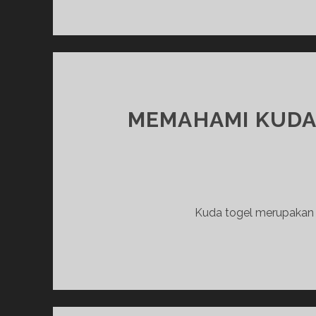
MEMAHAMI KUDA
Kuda togel merupakan s