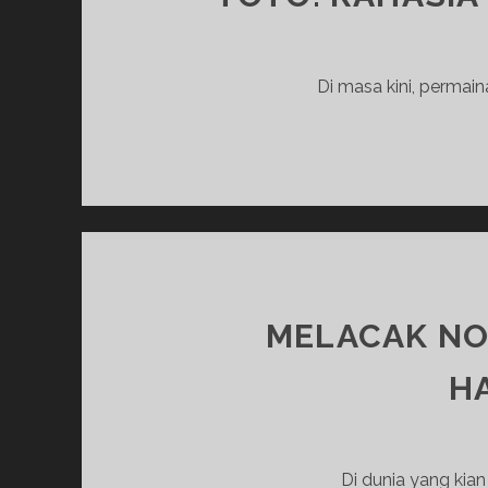
Di masa kini, permai
MELACAK NO
H
Di dunia yang kia