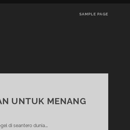
SAMPLE PAGE
TAN UNTUK MENANG
gel di seantero dunia.…