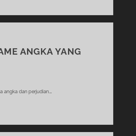
AME ANGKA YANG
a angka dan perjudian.…