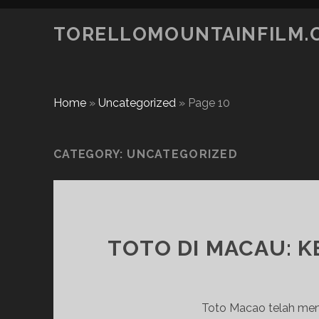
TORELLOMOUNTAINFILM.
Home
»
Uncategorized
»
Page 10
CATEGORY:
UNCATEGORIZED
TOTO DI MACAU: 
Toto Macao telah menja