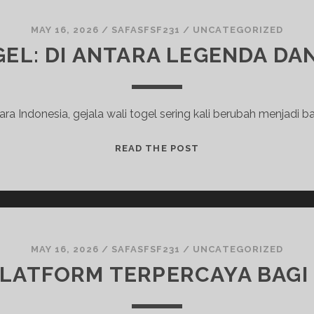
PILIHAN
TERSEDIA
MAY 16, 2026
/
SAFASFSF231
/
UNCATEGORIZED
EL: DI ANTARA LEGENDA DA
a Indonesia, gejala wali togel sering kali berubah menjadi
WALI
READ THE POST
TOGEL:
DI
ANTARA
LEGENDA
DAN
REALITA
MAY 16, 2026
/
SAFASFSF231
/
UNCATEGORIZED
PLATFORM TERPERCAYA BAGI