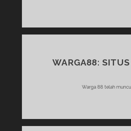
WARGA88: SITUS
Warga 88 telah muncul