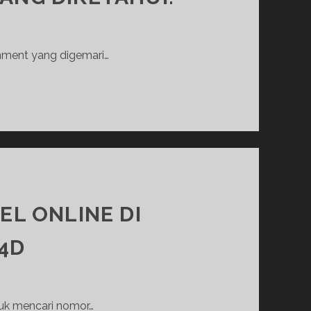
inment yang digemari…
L ONLINE DI
4D
tuk mencari nomor…