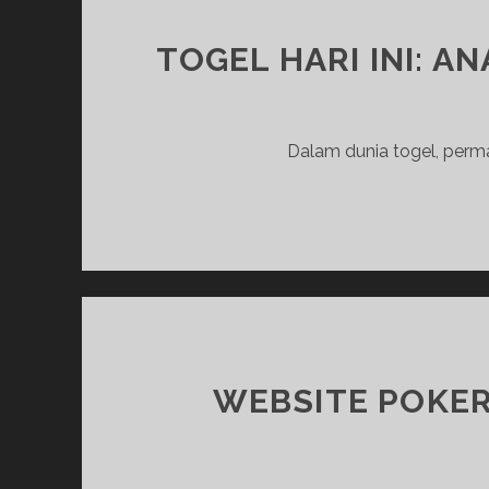
TOGEL HARI INI: A
Dalam dunia togel, perm
WEBSITE POKER 