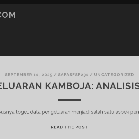
COM
m.com
SEPTEMBER 11, 2025
/
SAFASFSF231
/
UNCATEGORIZED
ELUARAN KAMBOJA: ANALISI
susnya togel, data pengeluaran menjadi salah satu aspek pent
DATA
READ THE POST
PENGELUARAN