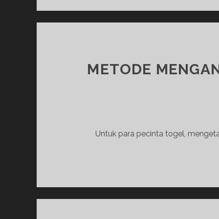
METODE MENGAN
Untuk para pecinta togel, menget