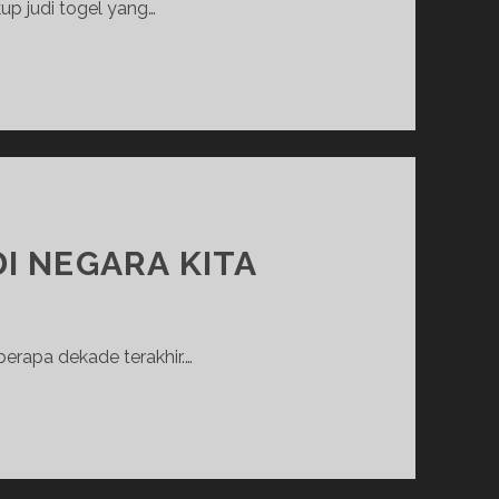
up judi togel yang…
I NEGARA KITA
berapa dekade terakhir.…