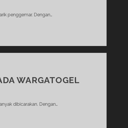
narik penggemar. Dengan…
PADA WARGATOGEL
banyak dibicarakan. Dengan…