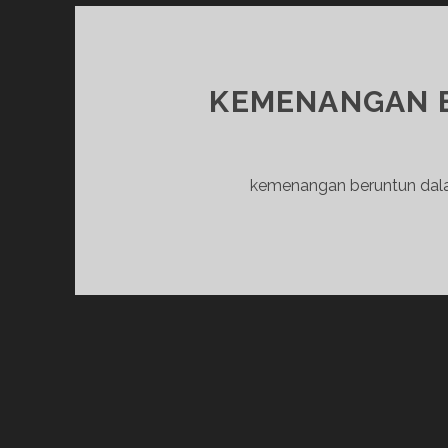
KEMENANGAN B
kemenangan beruntun dalam
POSTS
PAGINATION