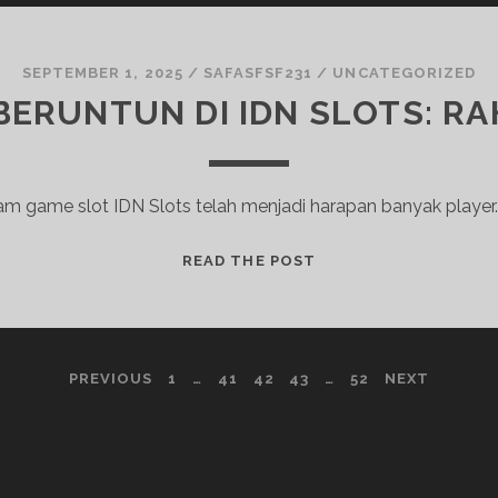
PERKEMBANGAN
DI
NEGARA
SEPTEMBER 1, 2025
/
SAFASFSF231
/
UNCATEGORIZED
KITA
ERUNTUN DI IDN SLOTS: RAH
 game slot IDN Slots telah menjadi harapan banyak player
KEMENANGAN
READ THE POST
BERUNTUN
DI
IDN
SLOTS:
PREVIOUS
1
…
41
42
43
…
52
NEXT
RAHASIA
DAN
TIPS