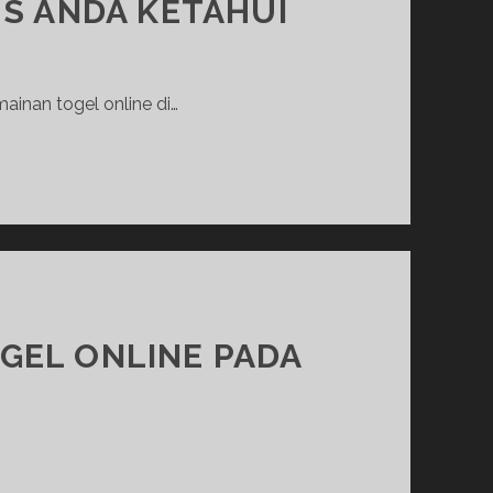
US ANDA KETAHUI
inan togel online di…
GEL ONLINE PADA